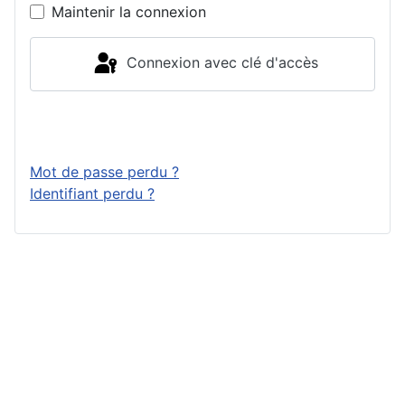
Maintenir la connexion
Connexion avec clé d'accès
Connexion
Mot de passe perdu ?
Identifiant perdu ?
Publicité &
Copyright © 2026 Top10Drive - Tous
Partenariats
droits réservés
Joomla!
est un Logiciel Libre diffusé
Tout le contenu
sous licence
GNU General Public
est sponsorisé.