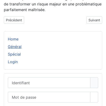
de transformer un risque majeur en une problématique
parfaitement maîtrisée.
Article précédent : Théâtre Avignon programme et comment organ
Article sui
Précédent
Suivant
Home
Général
Spécial
Login
Identifiant
Mot de passe
Affich