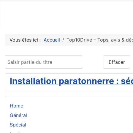
Top10Drive
Tops, avis & découvertes du web
Vous êtes ici :
Accueil
Top10Drive – Tops, avis & d
Saisir partie du titre
Filtre
Effacer
Installation paratonnerre : s
Home
Général
Spécial