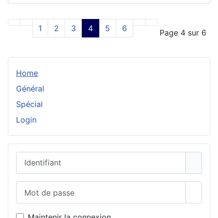
1
2
3
4
5
6
Page 4 sur 6
Home
Général
Spécial
Login
Identifiant
Mot de passe
Affich
Maintenir la connexion