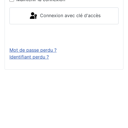
Connexion avec clé d'accès
Connexion
Mot de passe perdu ?
Identifiant perdu ?
Publicité &
Copyright © 2026 Top10Drive - Tous
Partenariats
droits réservés
Joomla!
est un Logiciel Libre diffusé
Tout le contenu
sous licence
GNU General Public
est sponsorisé.