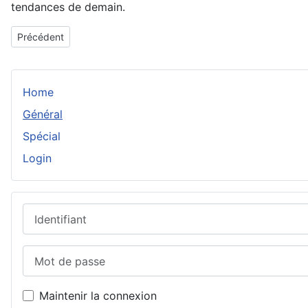
tendances de demain.
Article précédent : Parfum femme, parfum homme et coffret parfu
Précédent
Home
Général
Spécial
Login
Identifiant
Mot de passe
Maintenir la connexion