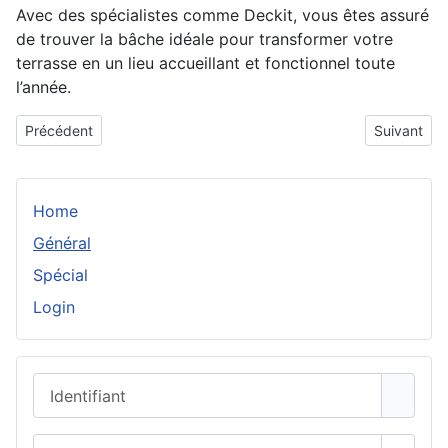
Avec des spécialistes comme Deckit, vous êtes assuré
de trouver la bâche idéale pour transformer votre
terrasse en un lieu accueillant et fonctionnel toute
l’année.
Article précédent : Private driver à Paris : le choix du confort et 
Article sui
Précédent
Suivant
Home
Général
Spécial
Login
Identifiant
Mot de passe