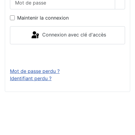
Affich
Maintenir la connexion
Connexion avec clé d'accès
Connexion
Mot de passe perdu ?
Identifiant perdu ?
Publicité &
Copyright © 2026 Top10Drive - Tous
Partenariats
droits réservés