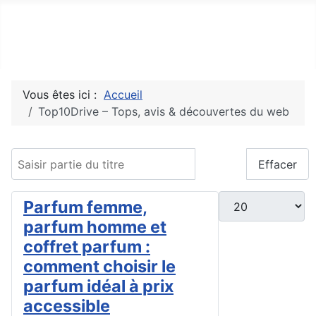
Top10Drive
Tops, avis & découvertes du web
Vous êtes ici :
Accueil
Top10Drive – Tops, avis & découvertes du web
Saisir partie du titre
Filtre
Effacer
Afficher #
Parfum femme,
parfum homme et
coffret parfum :
comment choisir le
parfum idéal à prix
accessible